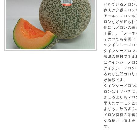
かれているメロン
赤肉は夕張メロン
アールスメロンや
ロンなどが知られ
他にもメロンの表
ト系』、『ノーネ
その中でも今回は
のクインシーメロ
クインシーメロン
城県の旭村で生ま
はクインシーメロ
クインシーメロン
るわりに低カロリ
が特徴です。
クインシーメロン
ロンはミツバチに
させるよりもメロ
果肉のサーモンピ
よりも、数倍多く
メロン特有の栄養
なる糖分、血圧を
す。