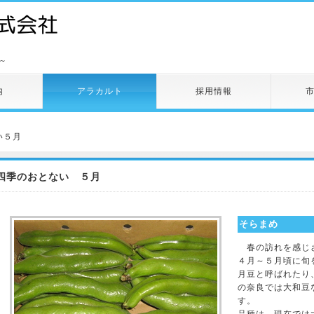
～
内
アラカルト
採用情報
い５月
四季のおとない ５月
そらまめ
春の訪れを感じさ
４月～５月頃に旬
月豆と呼ばれたり
の奈良では大和豆
す。