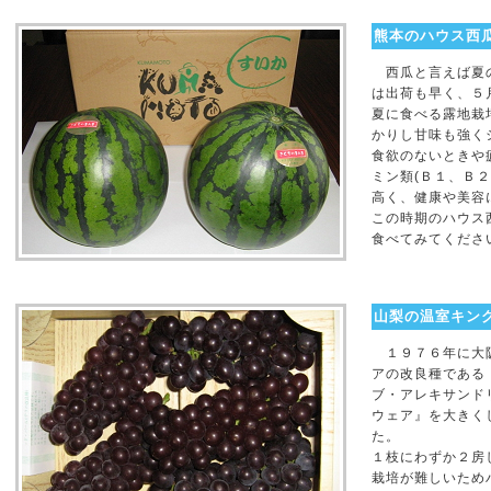
熊本のハウス西
西瓜と言えば夏の
は出荷も早く、５
夏に食べる露地栽
かりし甘味も強く
食欲のないときや
ミン類(Ｂ１、Ｂ
高く、健康や美容
この時期のハウス
食べてみてくださ
山梨の温室キン
１９７６年に大阪
アの改良種である
ブ・アレキサンド
ウェア』を大きく
た。
１枝にわずか２房
栽培が難しいため