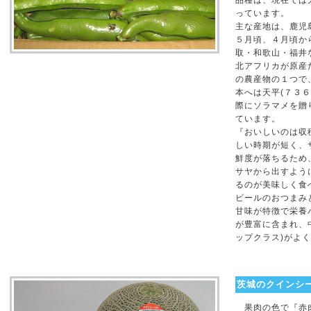
品種は、現在では
っています。
主な産地は、鹿児
５月頃、４月頃か
取・和歌山・福井
北アフリカが原産
の農産物の１つで
本へは天平(７３
際にソラマメを贈
ています。
『おいしいのは収
しい時期が短く、
鮮度が落ちるため
サヤから出すよう
るのが美味しく食
ビールのおつまみ
甘味が特徴で栄養
が豊富に含まれ、
ップクラス)がよ
茨城のクインシ
果肉の色で『赤肉