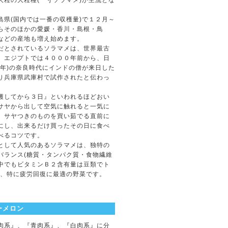
大粒の大粒種(一寸ソラマメ)が主流とな
島県(国内では一番の収穫量)で１２月～
らそのほかの愛媛・香川・島根・鳥
などの産地も増え始めます。
だとされているソラマメは、世界最古
、エジプトでは４０００年前から、日
６年)の奈良時代にインドの僧が来日した
り兵庫県武庫村で試作されたと伝わっ
穫してから３日』といわれるほどおい
サヤから出して空気に触れると一気に
、サヤつきのものを買い茹でる直前に
にし、出来るだけ買ったその日に食べ
べるコツです。
として人気のあるソラマメは、独特の
バランス(糖質・タンパク質・食物繊維
中でもビタミンＢ２含有量は豆類でト
く、特に疲労回復に最適の野菜です。
ーメロン
系』、『青肉系』、『白肉系』に分