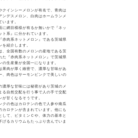
。
やクインシーメロンが有名で、青肉は
アンデスメロン、白肉はホームランメ
ています。
面に網目模様が有るか無いかで『ネッ
ット系』に分かれています。
『赤肉系ネットメロン』である茨城県
ンを紹介します。
は、全国有数のメロンの産地である茨
れた『赤肉系ネットメロン』で茨城県
ンの生産量が全国一になります。
は果肉が厚く緻密で、濃厚な甘味があ
ー、肉色はサーモンピンクで美しいの
の濃厚な甘味には秘密があり茨城のメ
よる自然交配を行う事で人の手で交配
ンが甘くなるそうです。
ンクの色はカロテンの色で人参や南瓜
のカロテンが含まれています。他にも
として、ビタミンＣや、体力の基本と
下げるカリウムもたっぷり含んでいま