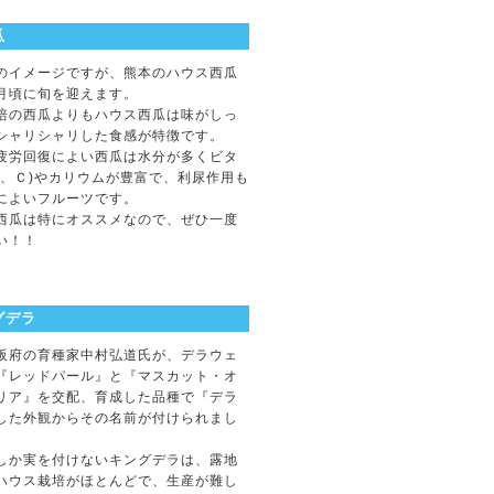
瓜
イメージですが、熊本のハウス西瓜
月頃に旬を迎えます。
培の西瓜よりもハウス西瓜は味がしっ
シャリシャリした食感が特徴です。
疲労回復によい西瓜は水分が多くビタ
２、Ｃ)やカリウムが豊富で、利尿作用も
によいフルーツです。
西瓜は特にオススメなので、ぜひ一度
い！！
グデラ
府の育種家中村弘道氏が、デラウェ
『レッドパール』と『マスカット・オ
リア』を交配、育成した品種で『デラ
した外観からその名前が付けられまし
しか実を付けないキングデラは、露地
ハウス栽培がほとんどで、生産が難し