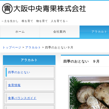
～土を生かし 根を育て 物を育て 人を育てる～
ホーム
会社案内
アラカルト
トップページ
>
アラカルト
> 四季のおとない９月
アラカルト
四季のおとない ９月
四季のおとない
食育情報
食事バランスガイド