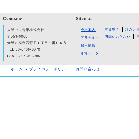
Company
Sitemap
事業案内
理念と
大阪中央青果株式会社
会社案内
〒553-0005
四季のおとない
アラカルト
大阪市福島区野田１丁目１番８６号
採用情報
TEL 06-6469-6070
市場データ
FAX 06-6469-6085
ホーム
プライバシーポリシー
お問い合わせ