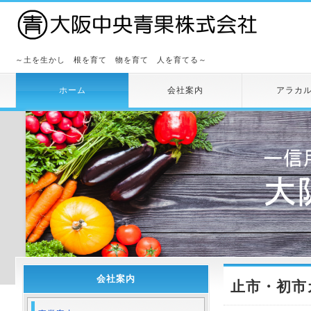
～土を生かし 根を育て 物を育て 人を育てる～
ホーム
会社案内
アラカ
会社案内
止市・初市