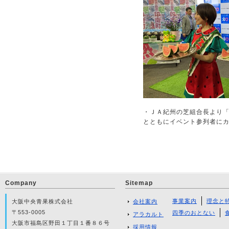
・ＪＡ紀州の芝組合長より
とともにイベント参列者に
Company
Sitemap
事業案内
理念と
大阪中央青果株式会社
会社案内
〒553-0005
四季のおとない
アラカルト
大阪市福島区野田１丁目１番８６号
採用情報