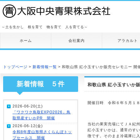
～土を生かし 根を育て 物を育て 人を育てる～
ホーム
会社案内
アラカルト
トップページ
>
新着情報一覧
> 和歌山県 紅小玉すいか販売セレモニー 開
新着情報 ５件
和歌山県 紅小玉すいか
開催日時 令和６年５月１８日
2026-06-20(土)
「ワクワク鳥取EXPO2026」鳥
取県産すいかPR 開催
当社の果実売場にてＪＡ紀
2026-06-12(金)
紅小玉すいかは、通常のす
令和8年度山形県さくらんぼトッ
徴です。そのまま冷蔵庫に
プセールス 開催