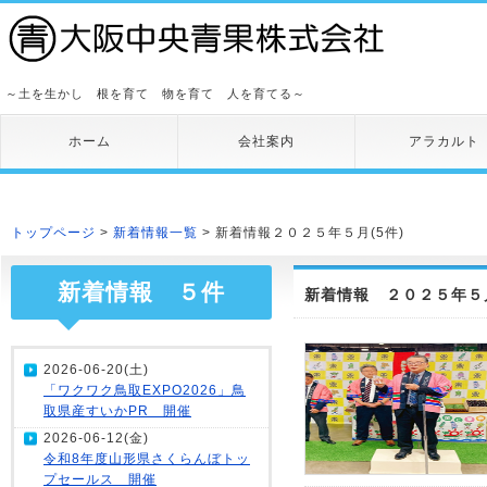
～土を生かし 根を育て 物を育て 人を育てる～
ホーム
会社案内
アラカルト
トップページ
>
新着情報一覧
> 新着情報２０２５年５月(5件)
新着情報 ５件
新着情報 ２０２５年５月
2026-06-20(土)
「ワクワク鳥取EXPO2026」鳥
取県産すいかPR 開催
2026-06-12(金)
令和8年度山形県さくらんぼトッ
プセールス 開催