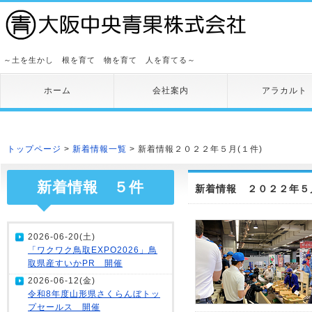
～土を生かし 根を育て 物を育て 人を育てる～
ホーム
会社案内
アラカルト
トップページ
>
新着情報一覧
> 新着情報２０２２年５月(１件)
新着情報 ５件
新着情報 ２０２２年５月
2026-06-20(土)
「ワクワク鳥取EXPO2026」鳥
取県産すいかPR 開催
2026-06-12(金)
令和8年度山形県さくらんぼトッ
プセールス 開催