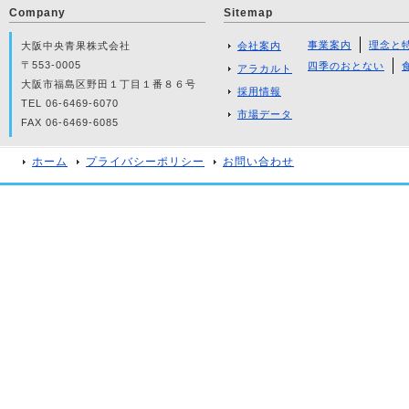
Company
Sitemap
事業案内
理念と
大阪中央青果株式会社
会社案内
〒553-0005
四季のおとない
アラカルト
大阪市福島区野田１丁目１番８６号
採用情報
TEL 06-6469-6070
市場データ
FAX 06-6469-6085
ホーム
プライバシーポリシー
お問い合わせ