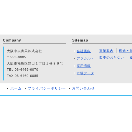
Company
Sitemap
事業案内
理念と
大阪中央青果株式会社
会社案内
〒553-0005
四季のおとない
アラカルト
大阪市福島区野田１丁目１番８６号
採用情報
TEL 06-6469-6070
市場データ
FAX 06-6469-6085
ホーム
プライバシーポリシー
お問い合わせ