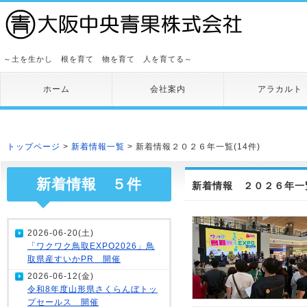
～土を生かし 根を育て 物を育て 人を育てる～
ホーム
会社案内
アラカルト
トップページ
>
新着情報一覧
> 新着情報２０２６年一覧(14件)
新着情報 ５件
新着情報 ２０２６年一覧
2026-06-20(土)
「ワクワク鳥取EXPO2026」鳥
取県産すいかPR 開催
2026-06-12(金)
令和8年度山形県さくらんぼトッ
プセールス 開催