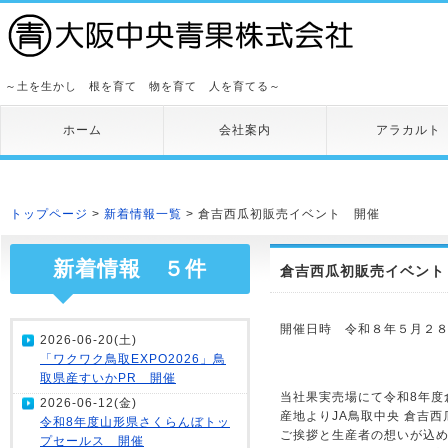
～土を生かし 根を育て 物を育て 人を育てる～
ホーム
会社案内
アラカルト
トップページ
>
新着情報一覧
> 倉吉西瓜初販売イベント 開催
新着情報 ５件
倉吉西瓜初販売イベント
開催日時 令和８年５月２８日
2026-06-20(土)
「ワクワク鳥取EXPO2026」鳥
取県産すいかPR 開催
当社果実売場にて令和8年度
2026-06-12(金)
産地よりJA鳥取中央 倉吉
令和8年度山形県さくらんぼトッ
ご挨拶と生産者の想いが込め
プセールス 開催