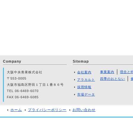
Company
Sitemap
事業案内
理念と
大阪中央青果株式会社
会社案内
〒553-0005
四季のおとない
アラカルト
大阪市福島区野田１丁目１番８６号
採用情報
TEL 06-6469-6070
市場データ
FAX 06-6469-6085
ホーム
プライバシーポリシー
お問い合わせ