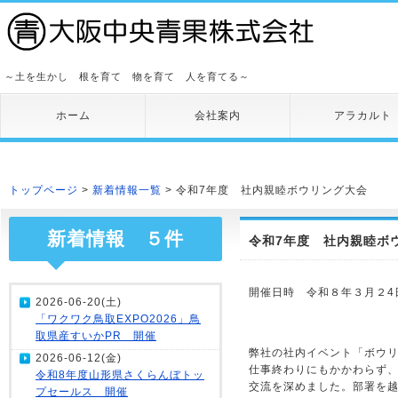
～土を生かし 根を育て 物を育て 人を育てる～
ホーム
会社案内
アラカルト
トップページ
>
新着情報一覧
> 令和7年度 社内親睦ボウリング大会
新着情報 ５件
令和7年度 社内親睦ボ
開催日時 令和８年３月２4
2026-06-20(土)
「ワクワク鳥取EXPO2026」鳥
取県産すいかPR 開催
弊社の社内イベント「ボウ
2026-06-12(金)
仕事終わりにもかかわらず、
令和8年度山形県さくらんぼトッ
交流を深めました。部署を
プセールス 開催