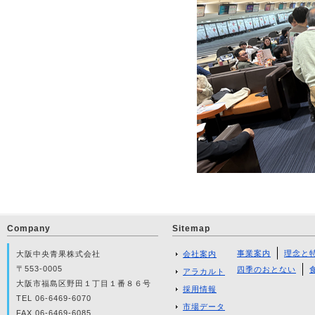
Company
Sitemap
事業案内
理念と
大阪中央青果株式会社
会社案内
〒553-0005
四季のおとない
アラカルト
大阪市福島区野田１丁目１番８６号
採用情報
TEL 06-6469-6070
市場データ
FAX 06-6469-6085