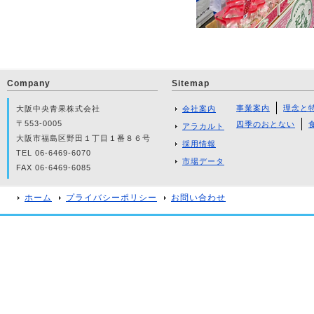
Company
Sitemap
事業案内
理念と
大阪中央青果株式会社
会社案内
〒553-0005
四季のおとない
アラカルト
大阪市福島区野田１丁目１番８６号
採用情報
TEL 06-6469-6070
市場データ
FAX 06-6469-6085
ホーム
プライバシーポリシー
お問い合わせ