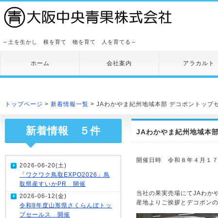
～土を生かし 根を育て 物を育て 人を育てる～
ホーム
会社案内
アラカルト
トップページ
>
新着情報一覧
> JAわかやま紀州地域本部 デコポントップ
新着情報 ５件
JAわかやま紀州地域本
開催日時 令和８年４月１７日
2026-06-20(土)
「ワクワク鳥取EXPO2026」鳥
取県産すいかPR 開催
当社の果実売場にてJAわか
2026-06-12(金)
産地よりご挨拶とデコポンの
令和8年度山形県さくらんぼトッ
プセールス 開催