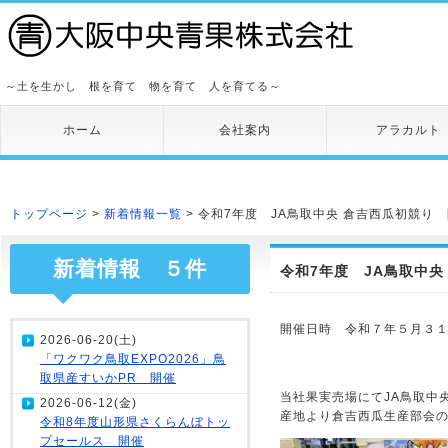
～土を生かし 根を育て 物を育て 人を育てる～
ホーム
会社案内
アラカルト
トップページ
>
新着情報一覧
> 令和7年度 JA鳥取中央 倉吉西瓜初競り
新着情報 ５件
令和7年度 JA鳥取中央
開催日時 令和７年５月３１日
2026-06-20(土)
「ワクワク鳥取EXPO2026」鳥
取県産すいかPR 開催
当社果実売場にてJA鳥取中
2026-06-12(金)
産地より倉吉西瓜生産部会の
令和8年度山形県さくらんぼトッ
プセールス 開催