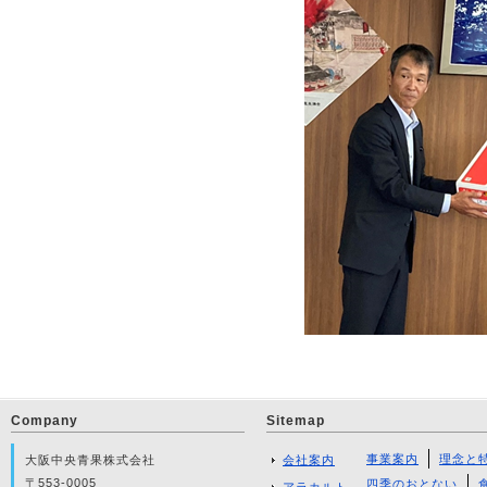
Company
Sitemap
事業案内
理念と
大阪中央青果株式会社
会社案内
〒553-0005
四季のおとない