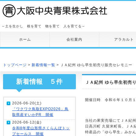
～土を生かし 根を育て 物を育て 人を育てる～
ホーム
会社案内
アラカルト
トップページ
>
新着情報一覧
> ＪＡ紀州 ゆら早生初売り販売セレモニー
新着情報 ５件
ＪＡ紀州 ゆら早生初売
開催日時 令和６年１０月１１
2026-06-20(土)
「ワクワク鳥取EXPO2026」鳥
取県産すいかPR 開催
当社の果実売場にてＪＡ紀州
2026-06-12(金)
日高川町 久留米町長、ＪＡ
令和8年度山形県さくらんぼトッ
特産品の「ゆら早生」みか
プセールス 開催