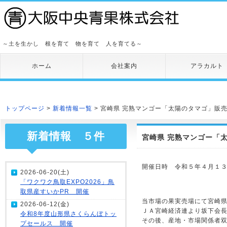
～土を生かし 根を育て 物を育て 人を育てる～
ホーム
会社案内
アラカルト
トップページ
>
新着情報一覧
> 宮崎県 完熟マンゴー「太陽のタマゴ」販売
新着情報 ５件
宮崎県 完熟マンゴー「
開催日時 令和５年４月１３
2026-06-20(土)
「ワクワク鳥取EXPO2026」鳥
取県産すいかPR 開催
当市場の果実売場にて宮崎
2026-06-12(金)
ＪＡ宮崎経済連より坂下会
令和8年度山形県さくらんぼトッ
その後、産地・市場関係者
プセールス 開催