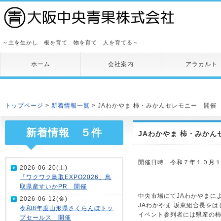
～土を生かし 根を育て 物を育て 人を育てる～
ホーム
会社案内
アラカルト
トップページ
>
新着情報一覧
> JAわかやま 柿・みかんセレモニー 開催
新着情報 ５件
JAわかやま 柿・みかん
開催日時 令和７年１０月１０
2026-06-20(土)
「ワクワク鳥取EXPO2026」鳥
取県産すいかPR 開催
中央市場にてJAわかやまに
2026-06-12(金)
JAわかやま 坂東組合長を
令和8年度山形県さくらんぼトッ
イベント参列者には県産の
プセールス 開催