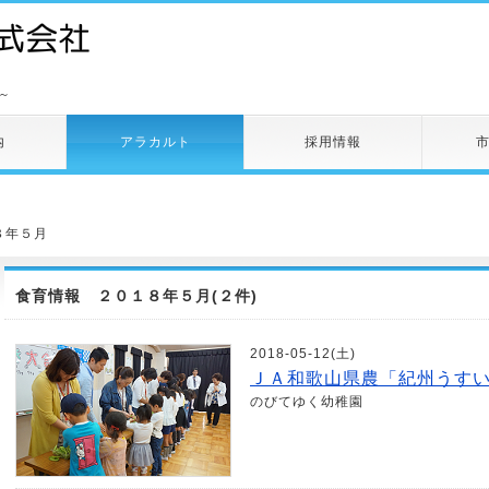
～
内
アラカルト
採用情報
８年５月
食育情報 ２０１８年５月(２件)
2018-05-12(土)
ＪＡ和歌山県農「紀州うす
のびてゆく幼稚園