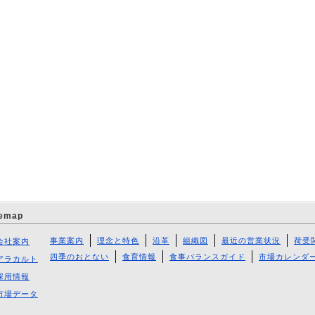
temap
事業案内
理念と特色
沿革
組織図
最近の営業状況
荷受
会社案内
四季のおとない
食育情報
食事バランスガイド
市場カレンダ
アラカルト
採用情報
市場データ