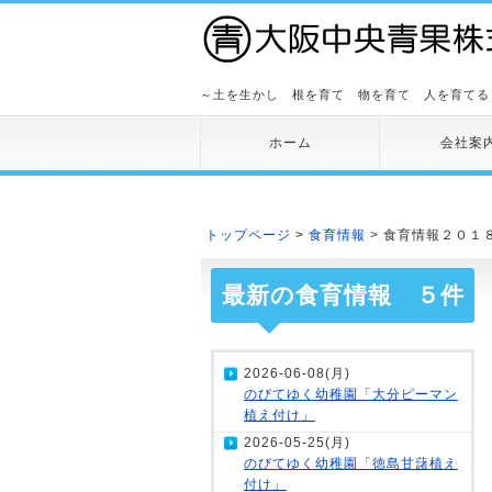
～土を生かし 根を育て 物を育て 人を育てる
ホーム
会社案
トップページ
>
食育情報
> 食育情報２０１
最新の食育情報 ５件
2026-06-08(月)
のびてゆく幼稚園「大分ピーマン
植え付け」
2026-05-25(月)
のびてゆく幼稚園「徳島甘藷植え
付け」