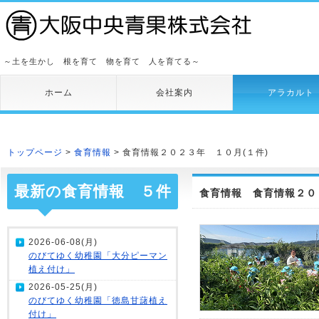
～土を生かし 根を育て 物を育て 人を育てる～
ホーム
会社案内
アラカルト
トップページ
>
食育情報
> 食育情報２０２３年 １０月(１件)
最新の食育情報 ５件
食育情報 食育情報２０
2026-06-08(月)
のびてゆく幼稚園「大分ピーマン
植え付け」
2026-05-25(月)
のびてゆく幼稚園「徳島甘藷植え
付け」