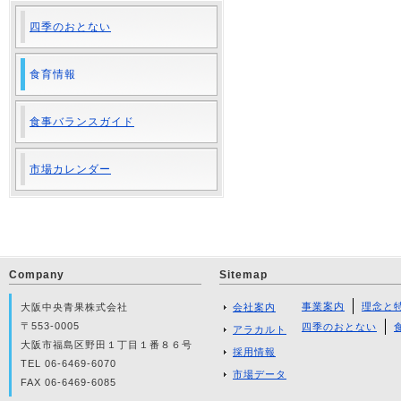
四季のおとない
食育情報
食事バランスガイド
市場カレンダー
Company
Sitemap
事業案内
理念と
大阪中央青果株式会社
会社案内
〒553-0005
四季のおとない
アラカルト
大阪市福島区野田１丁目１番８６号
採用情報
TEL 06-6469-6070
市場データ
FAX 06-6469-6085