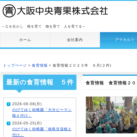
～土を生かし 根を育て 物を育て 人を育てる～
ホーム
会社案内
アラカルト
トップページ
>
食育情報
> 食育情報２０２３年 ６月(２件)
最新の食育情報 ５件
食育情報 食育情報２０
2026-06-08(月)
のびてゆく幼稚園「大分ピーマン
植え付け」
2026-05-25(月)
のびてゆく幼稚園「徳島甘藷植え
付け」