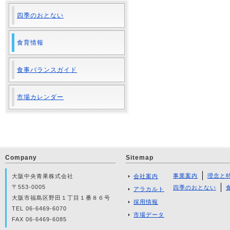
四季のおとない
食育情報
食事バランスガイド
市場カレンダー
Company
Sitemap
事業案内
理念と
大阪中央青果株式会社
会社案内
〒553-0005
四季のおとない
アラカルト
大阪市福島区野田１丁目１番８６号
採用情報
TEL 06-6469-6070
市場データ
FAX 06-6469-6085