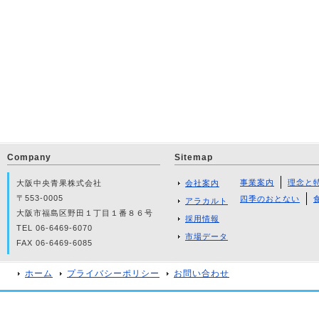
Company
Sitemap
事業案内
理念と
大阪中央青果株式会社
会社案内
〒553-0005
四季のおとない
アラカルト
大阪市福島区野田１丁目１番８６号
採用情報
TEL 06-6469-6070
市場データ
FAX 06-6469-6085
ホーム
プライバシーポリシー
お問い合わせ