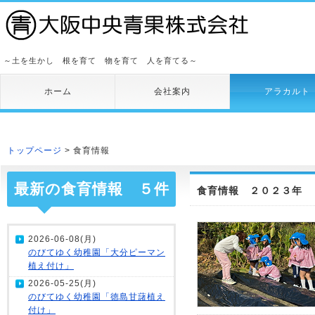
～土を生かし 根を育て 物を育て 人を育てる～
ホーム
会社案内
アラカルト
トップページ
> 食育情報
最新の食育情報 ５件
食育情報 ２０２３年
2026-06-08(月)
のびてゆく幼稚園「大分ピーマン
植え付け」
2026-05-25(月)
のびてゆく幼稚園「徳島甘藷植え
付け」