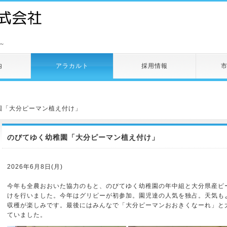
～
内
アラカルト
採用情報
園「大分ピーマン植え付け」
のびてゆく幼稚園「大分ピーマン植え付け」
2026年6月8日(月)
今年も全農おおいた協力のもと、のびてゆく幼稚園の年中組と大分県産ピ
けを行いました。今年はグリピーが初参加。園児達の人気を独占。天気も
収穫が楽しみです。最後にはみんなで「大分ピーマンおおきくなーれ」と
ていました。