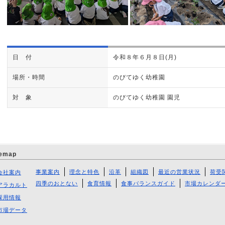
日 付
令和８年６月８日(月)
場所・時間
のびてゆく幼稚園
対 象
のびてゆく幼稚園 園児
temap
事業案内
理念と特色
沿革
組織図
最近の営業状況
荷受
会社案内
四季のおとない
食育情報
食事バランスガイド
市場カレンダ
アラカルト
採用情報
市場データ