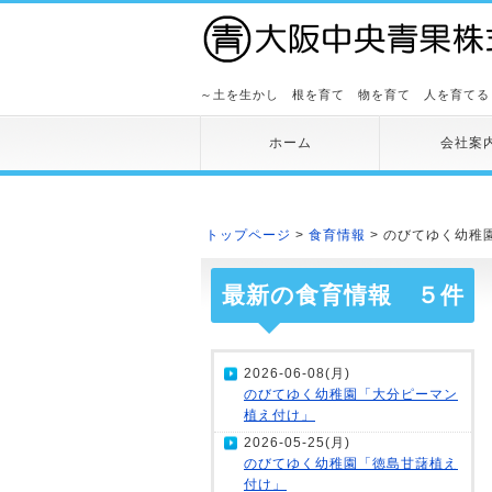
～土を生かし 根を育て 物を育て 人を育てる
ホーム
会社案
トップページ
>
食育情報
> のびてゆく幼稚
最新の食育情報 ５件
2026-06-08(月)
のびてゆく幼稚園「大分ピーマン
植え付け」
2026-05-25(月)
のびてゆく幼稚園「徳島甘藷植え
付け」